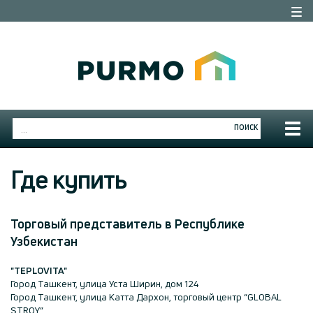
Togg
navi
Togg
ПОИСК
navig
Где купить
Торговый представитель в Республике
Узбекистан
"TEPLOVITA"
Город Ташкент, улица Уста Ширин, дом 124
Город Ташкент, улица Катта Дархон, торговый центр “GLOBAL
STROY”