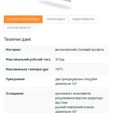
ОСНОВНІ СПЕЦИФІКАЦІЇ
ТЕХНІЧНІ ДАНІ
ЗАВАНТАЖЕННЯ
10 РОКІВ ГАРАНТІЇ
Технічні дані
Матеріал:
високоякісний сталевий профіль
Максимальний робочий тиск:
10 бар
Максимальна температура:
110°C
Приєднання:
два приєднувальні патрубки
діаметром 1/2”
Оснащення:
кріплення з можливістю
регулювання відстані радіатора
від стіни
ручний повітряний клапан
діаметром 1/4”