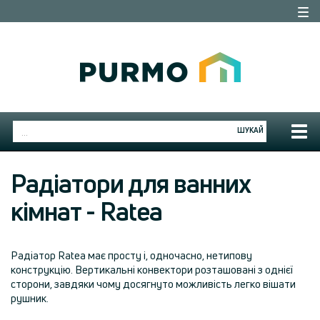
Togg
navi
Togg
ШУКАЙ
navig
Радіатори для ванних
кімнат - Ratea
Радіатор Ratea має просту і, одночасно, нетипову
конструкцію. Вертикальні конвектори розташовані з однієї
сторони, завдяки чому досягнуто можливість легко вішати
рушник.