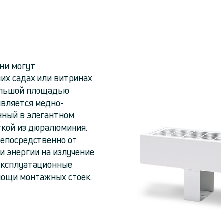
Они могут
них садах или витринах
ольшой площадью
является медно-
нный в элегантном
ткой из дюралюминия.
непосредственно от
и энергии на излучение
 эксплуатационные
мощи монтажных стоек.