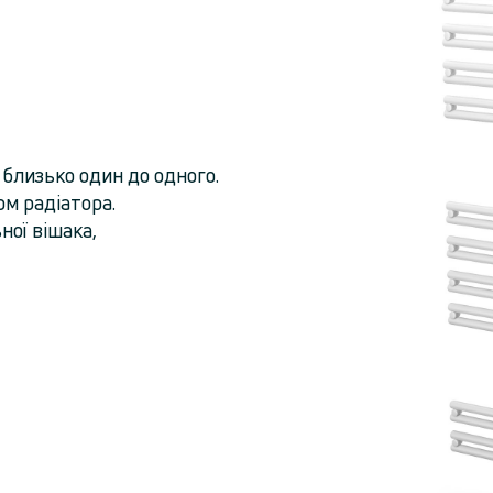
 близько один до одного.
ом радіатора.
ної вішака,