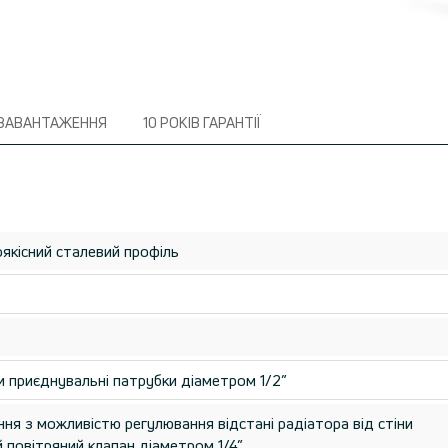
ЗАВАНТАЖЕННЯ
10 РОКІВ ГАРАНТІЇ
якісний сталевий профіль
и приєднувальні патрубки діаметром 1/2”
ння з можливістю регулювання відстані радіатора від стіни
 повітряний клапан діаметром 1/4”