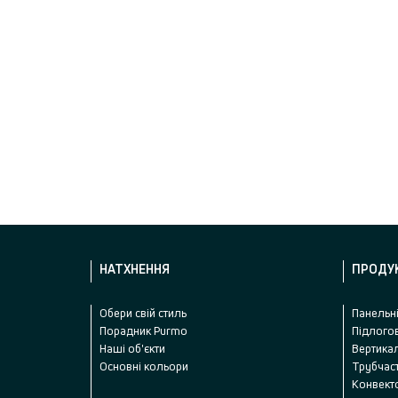
НАТХНЕННЯ
ПРОДУ
Oбери свій стиль
Панельні
Порадник Purmo
Підлого
Наші об'єкти
Вертикал
Основні кольори
Трубчаст
Kонвект