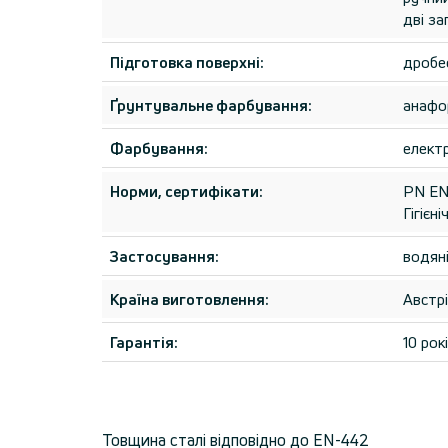
дві за
Підготовка поверхні:
дробе
Ґрунтувальне фарбування:
анафо
Фарбування:
елект
Норми, сертифікати:
PN EN 
Гігіє
Застосування:
водян
Країна виготовлення:
Австр
Гарантія:
10 рок
Товщина сталі відповідно до EN-442