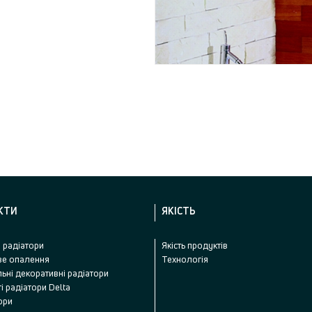
КТИ
ЯКІСТЬ
 радіатори
Якість продуктів
ве опалення
Технологія
ьні декоративні радіатори
і радіатори Delta
ори