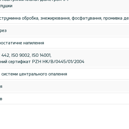
глушки
струминна обробка, знежирювання, фосфатування, промивка д
рез
ростатичне напилення
442, ISO 9002, ISO 14001,
нічний сертифікат PZH HK/B/0445/01/2004
і системи центрального опалення
ія
ів