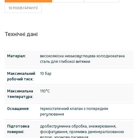
10 РОКІВ ГАРАНТІЇ
Технічні дані
Матеріал:
високоякісна низьковуглецева холоднокатана
сталь для глибокої витяжки
Максимальний
10 бар
робочий тиск:
Максимальна
110°C
температура:
Оснащення:
термостатичний клапан з попереднім
регулювання
Підготовка
дробеструминна обробка, знежирювання,
поверхні:
фосфатування, промивка демінералізованою
водою, хромова пасивація