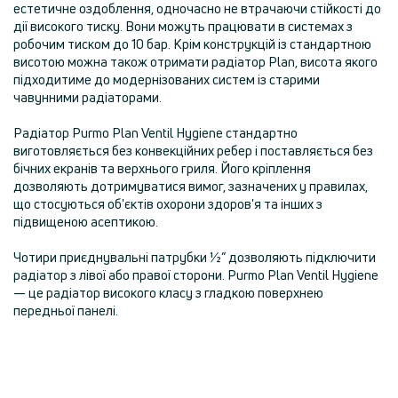
естетичне оздоблення, одночасно не втрачаючи стійкості до
дії високого тиску. Вони можуть працювати в системах з
робочим тиском до 10 бар. Крім конструкцій із стандартною
висотою можна також отримати радіатор Plan, висота якого
підходитиме до модернізованих систем із старими
чавунними радіаторами.
Радіатор Purmo Plan Ventil Hygiene стандартно
виготовляється без конвекційних ребер і поставляється без
бічних екранів та верхнього гриля. Його кріплення
дозволяють дотримуватися вимог, зазначених у правилах,
що стосуються об'єктів охорони здоров'я та інших з
підвищеною асептикою.
Чотири приєднувальні патрубки ½” дозволяють підключити
радіатор з лівої або правої сторони. Purmo Plan Ventil Hygiene
— це радіатор високого класу з гладкою поверхнею
передньої панелі.