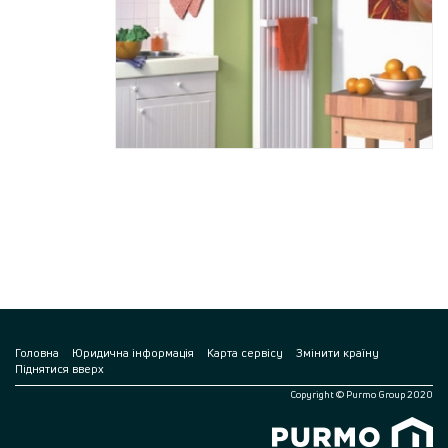
Головна
Юридична інформація
Карта сервісу
Змінити країну
Піднятися вверх
Copyright © Purmo Group 2020