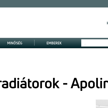
MINŐSÉG
EMBEREK
radiátorok - Apol