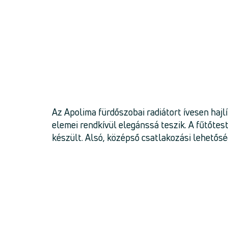
Az Apolima fürdőszobai radiátort ívesen hajlí
elemei rendkívül elegánssá teszik. A fűtőtes
készült. Alsó, középső csatlakozási lehetősé