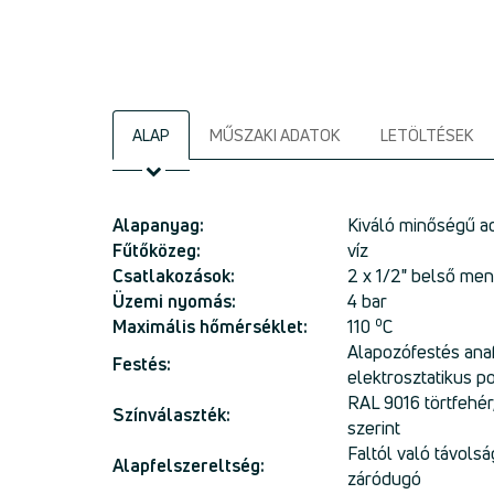
ALAP
MŰSZAKI ADATOK
LETÖLTÉSEK
Alapanyag:
Kiváló minőségű ac
Fűtőközeg:
víz
Csatlakozások:
2 x 1/2" belső men
Üzemi nyomás:
4 bar
o
Maximális hőmérséklet:
110
C
Alapozófestés anaf
Festés:
elektrosztatikus p
RAL 9016 törtfehér
Színválaszték:
szerint
Faltól való távols
Alapfelszereltség:
záródugó