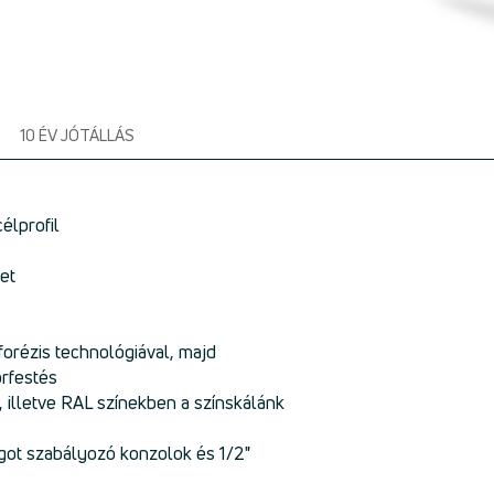
10 ÉV JÓTÁLLÁS
élprofil
et
orézis technológiával, majd
orfestés
, illetve RAL színekben a színskálánk
ágot szabályozó konzolok és 1/2"