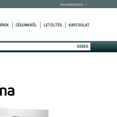
MAGYARORSZÁG
HÍREK
CÉGÜNKRŐL
LETÖLTÉS
KAPCSOLAT
KERES
ima