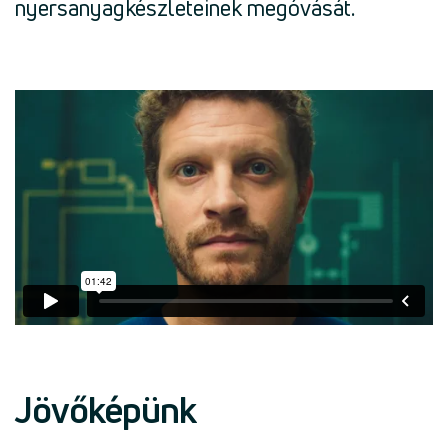
nyersanyagkészleteinek megóvását.
Jövőképünk