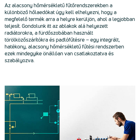
Az alacsony hőmérsékletű fűtőrendszerekben a
különböző hőlaedókat úgy kell elhelyezni, hogy a
megfelelő termék arra a helyre kerüljön, ahol a legjobban
teljesít. Gondolunk itt az ablakok alá helyezett
radiátorokra, a fürdőszobában használt
törölközőszárítókra és padlófűtésre – egy integrált,
hatékony, alacsony hőmérsékletű fűtési rendszerben
ezek mindegyike önállóan van csatlakoztatva és
szabályozva.