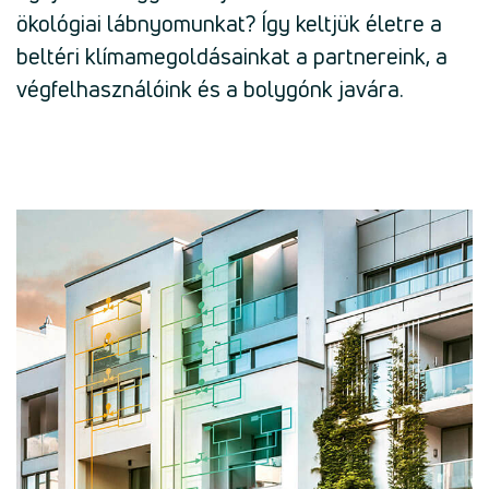
ökológiai lábnyomunkat? Így keltjük életre a
beltéri klímamegoldásainkat a partnereink, a
végfelhasználóink és a bolygónk javára.