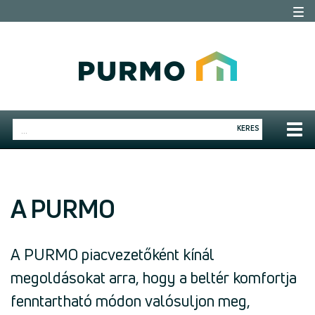
Togg
navi
Togg
KERES
navig
A PURMO
A PURMO piacvezetőként kínál
megoldásokat arra, hogy a beltér komfortja
fenntartható módon valósuljon meg,