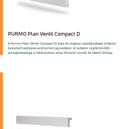
PURMO Plan Ventil Compact D
A Purmo Plan Ventil Compact D alsó és oldalsó csatlakozással ellátott
beépített szelepes acéllemez lapradiátor. A radiátor legfeltűnőbb
jellegzetessége a tökéletesen sima felületű elülső és hátsó fűtőlap.