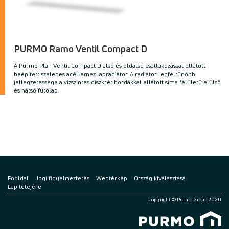
PURMO Ramo Ventil Compact D
A Purmo Plan Ventil Compact D alsó és oldalsó csatlakozással ellátott
beépített szelepes acéllemez lapradiátor. A radiátor legfeltűnőbb
jellegzetessége a vízszintes diszkrét bordákkal ellátott sima felületű elülső
és hátsó fűtőlap.
Főoldal
Jogi figyelmeztetés
Webtérkép
Ország kiválasztása
Lap tetejére
Copyright © Purmo Group 2020