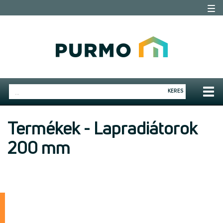
Togg
navi
Togg
KERES
navig
Termékek - Lapradiátorok
200 mm