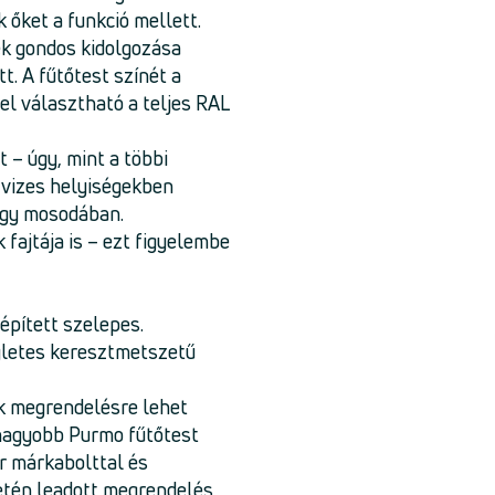
 őket a funkció mellett.
ek gondos kidolgozása
. A fűtőtest színét a
el választható a teljes RAL
– úgy, mint a többi
 vizes helyiségekben
agy mosodában.
fajtája is – ezt figyelembe
eépített szelepes.
gletes keresztmetszetű
k megrendelésre lehet
gnagyobb Purmo fűtőtest
er márkabolttal és
letén leadott megrendelés