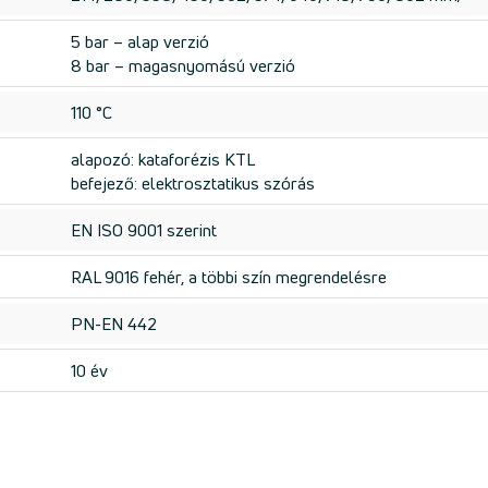
5 bar – alap verzió
8 bar – magasnyomású verzió
110 °C
alapozó: kataforézis KTL
befejező: elektrosztatikus szórás
EN ISO 9001 szerint
RAL 9016 fehér, a többi szín megrendelésre
PN-EN 442
10 év