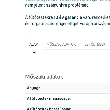
nem jelent számunkra problémát.
A fűtőtestekre
10 év garancia
van, rendelke
és forgalmazási engedéllyel Európa országai
ALAP
MŰSZAKI ADATOK
LETÖLTÉSEK
Műszaki adatok
Anyaga:
A fűtőtestek magassága:
A fűtőtestek hosszúsága: