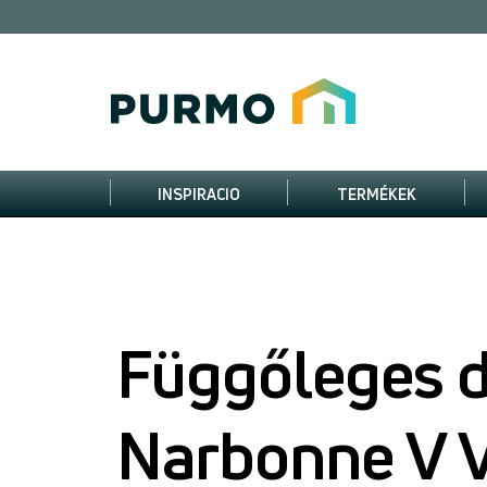
INSPIRACIO
TERMÉKEK
Függőleges di
Narbonne V 