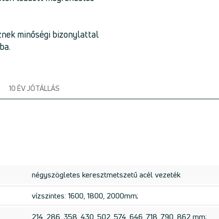
znek minőségi bizonylattal
ba.
10 ÉV JÓTÁLLÁS
négyszögletes keresztmetszetű acél vezeték
vízszintes: 1600, 1800, 2000mm;
214, 286, 358, 430, 502, 574, 646, 718, 790, 862 mm;