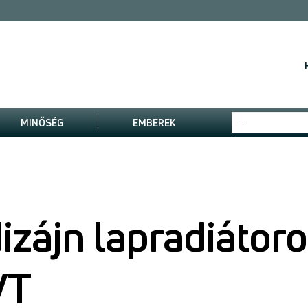
MINŐSÉG
EMBEREK
zájn lapradiátoro
VT