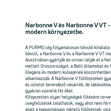
Narbonne V és Narbonne V VT 
modern környezetbe.
A PURMO cég folyamatosan bővülő kínálata k
bővült, a Narbonne V és a Narbonne V VT mod
Ausztriában gyártják és onnan látják el a Ke
mellett Oroszországot, a Balti államokat és 
Elegáns és modern külsejének köszönhetően
alkalmazzák. A Narbonne V fűtőtesteket gyak
és üzletet berendező vásárlók, de lakásokba
gyakran szerelik fel őket.
Kifejezetten olyan helyiségek fűtésére terve
üvegfelületek találhatók, vagy ahol nem fér
alatt a hagyományos méretű fűtőtestek, vis