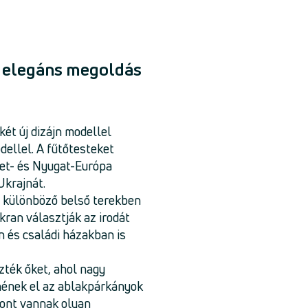
- elegáns megoldás
ét új dizájn modellel
ellel. A fűtőtesteket
let- és Nyugat-Európa
Ukrajnát.
 különböző belső terekben
ran választják az irodát
n és családi házakban is
zték őket, ahol nagy
nének el az ablakpárkányok
zont vannak olyan