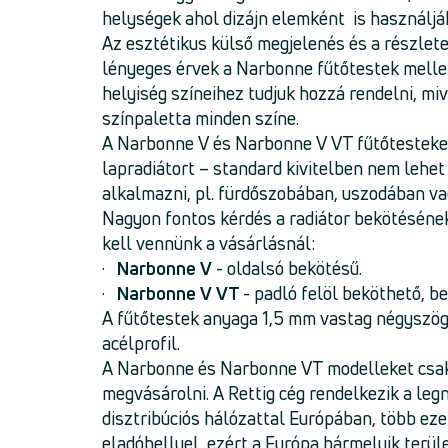
helységek ahol dizájn elemként is használják
Az esztétikus külső megjelenés és a részlet
lényeges érvek a Narbonne fűtőtestek mellett
helyiség színeihez tudjuk hozzá rendelni, miv
színpaletta minden színe.
A Narbonne V és Narbonne V VT fűtőtesteket 
lapradiátort – standard kivitelben nem lehet
alkalmazni, pl. fürdőszobában, uszodában v
Nagyon fontos kérdés a radiátor bekötésének 
kell vennünk a vásárlásnál:
·
Narbonne V
- oldalsó bekötésű.
·
Narbonne V VT
- padló felöl beköthető, b
A fűtőtestek anyaga 1,5 mm vastag négyszö
acélprofil.
A Narbonne és Narbonne VT modelleket csa
megvásárolni. A Rettig cég rendelkezik a le
disztribúciós hálózattal Európában, több ez
eladóhellyel, ezért a Európa bármelyik terü