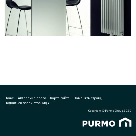
Home
Авторские права
Карта сайта
Поменять страну
Подняться вверх страницы
Copyright © Purmo Group 2020