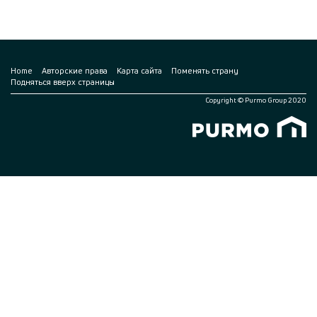
Home
Авторские права
Карта сайта
Поменять страну
Подняться вверх страницы
Copyright © Purmo Group 2020