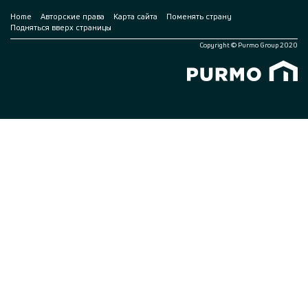
Home
Авторские права
Карта сайта
Поменять страну
Подняться вверх страницы
Copyright © Purmo Group 2020