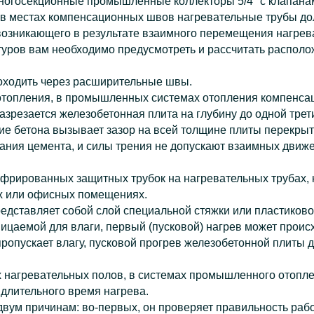
огосекционные промышленные коллекторы 5/4" с клапанам
я в местах компенсационных швов нагревательные трубы
возникающего в результате взаимного перемещения нагрев
туров вам необходимо предусмотреть и рассчитать распол
оходить через расширительные швы.
 отопления, в промышленных системах отопления компенс
азрезается железобетонная плита на глубину до одной трет
е бетона вызывает зазор на всей толщине плиты перекрыти
ния цемента, и силы трения не допускают взаимных движе
офрированных защитных трубок на нагревательных трубах,
х или офисных помещениях.
представляет собой слой специальной стяжки или пластиков
ницаемой для влаги, первый (пусковой) нагрев может проис
 пропускает влагу, пусковой прогрев железобетонной плит
х нагревательных полов, в системах промышленного отопле
 длительного время нагрева.
вум причинам: во-первых, он проверяет правильность работ