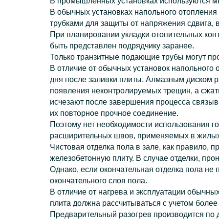
В промышленных установках используются мн
В обычных установках напольного отоплени
трубками для защиты от напряжения сдвига, 
При планировании укладки отопительных кон
быть представлен подрядчику заранее.
Только транзитные подающие трубы могут пр
В отличие от обычных установок напольного
дня после заливки плиты. Алмазным диском р
появления неконтролируемых трещин, а сжати
исчезают после завершения процесса связыва
их повторное прочное соединение.
Поэтому нет необходимости использования г
расширительных швов, применяемых в жилы
Чистовая отделка пола в зале, как правило, 
железобетонную плиту. В случае отделки, про
Однако, если окончательная отделка пола не
окончательного слоя пола.
В отличие от нагрева и эксплуатации обычны
плита должна рассчитываться с учетом более
Предварительный разогрев производится по д