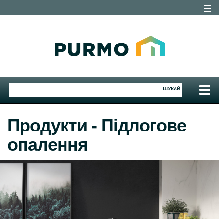
Togg
navig
Togg
ШУКАЙ
navig
Продукти - Підлогове
опалення