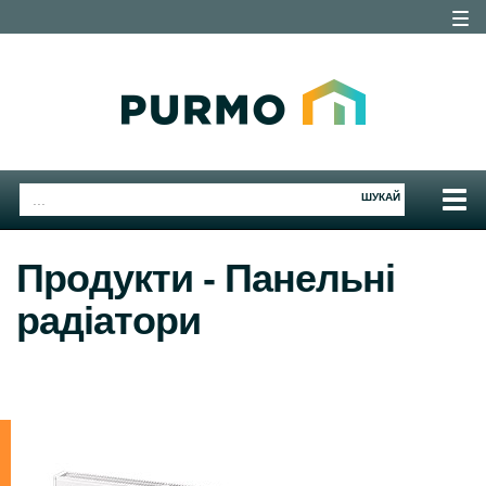
Togg
navig
Togg
ШУКАЙ
navig
Продукти - Панельні
радіатори