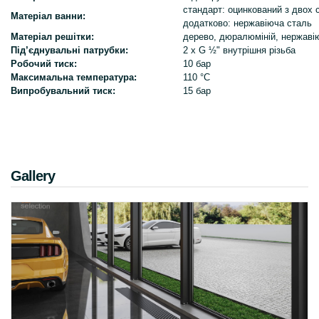
стандарт: оцинкований з двох 
Матеріал ванни:
додатково: нержавіюча сталь
Матеріал решітки:
дерево, дюралюміній, нержаві
Під’єднувальні патрубки:
2 x G ½" внутрішня різьба
Робочий тиск:
10 бар
Максимальна температура:
110 °C
Випробувальний тиск:
15 бар
Gallery