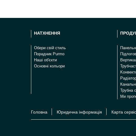
НАТХНЕННЯ
ПРОДУ
Oбери свій стиль
Панельн
Порадник Purmo
Підлого
Наші об'єкти
Вертикал
Основні кольори
Трубчаст
Kонвект
Радіато
Канальн
Трубна 
Ми проп
Головна
Юридична інформація
Карта серві