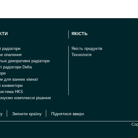
КТИ
ЯКІСТЬ
і радіатори
Якість продуктів
ве опалення
Технологія
ьні декоративні радіатори
і радіатори Delta
ори
ри для ванних кімнат
і конвектори
система HKS
онуємо комплексні рішення
су
Змінити країну
Піднятися вверх
Cop