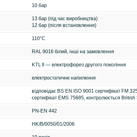
10 бар
13 бар (під час виробництва)
12 бар (після встановлення)
110°C
RAL 9016 білий, інші на замовлення
KTL II — електрофорез другого покоління
електростатичне напилення
відповідає BS EN ISO 9001 сертифікат FM 32
сертифікат EMS 75685, контролюється British S
PN-EN 442
HK/B/0050/01/2006