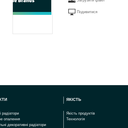
Загрузити файл
Подивитися
КТИ
ЯКІСТЬ
і радіатори
Якість продуктів
ве опалення
Технологія
ьні декоративні радіатори