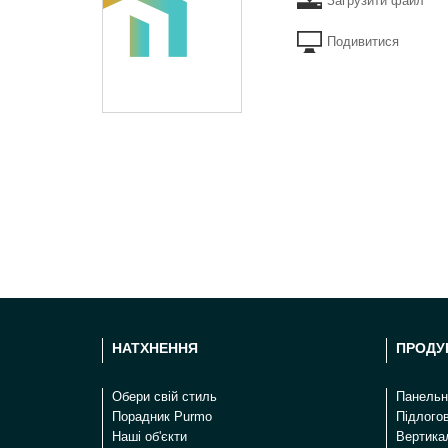
Загрузити файл
Подивитися
НАТХНЕННЯ
ПРОДУ
Oбери свій стиль
Панельн
Порадник Purmo
Підлого
Наші об'єкти
Вертикал