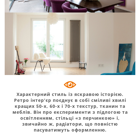
Kos V
Характерний стиль із яскравою історією.
Ретро інтер'єр поєднує в собі сміливі хвилі
кращих 50-х, 60-х і 70-х текстур, тканин та
Delta Twin M
меблів. Він про експерименти з підлогою та
освітленням, стільці «з перчинкою» і,
звичайно ж, радіатори, що повністю
пасуватимуть оформленню.