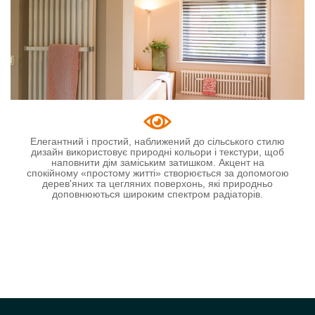
Faro V
Елегантний і простий, наближений до сільського стилю
дизайн використовує природні кольори і текстури, щоб
наповнити дім заміським затишком. Акцент на
Delta Twin M
спокійному «простому житті» створюється за допомогою
дерев'яних та цегляних поверхонь, які природньо
доповнюються широким спектром радіаторів.