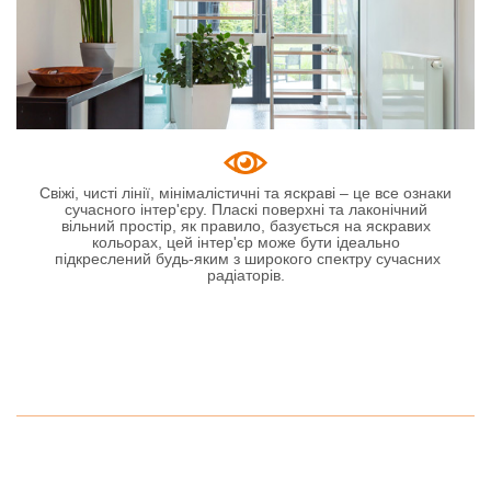
PURMO Ramo Ventil Compact
Свіжі, чисті лінії, мінімалістичні та яскраві – це все ознаки
сучасного інтер'єру. Пласкі поверхні та лаконічний
вільний простір, як правило, базується на яскравих
Kos H
кольорах, цей інтер'єр може бути ідеально
підкреслений будь-яким з широкого спектру сучасних
радіаторів.