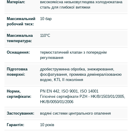
Матеріал:
високоякісна низьковуглецева холоднокатана
сталь для глибокої витяжки
Максимальний
10 бар
робочий тиск:
Максимальна
110°C
температура:
Оснащення:
термостатичний клапан з попереднім
регулювання
Підготовка
дробеструминна обробка, знежирювання,
поверхні:
фосфатування, промивка демінералізованою
водою, KTL ІІ покоління
Норми,
PN EN 442, ISO 9001, ISO 14001
сертифікати:
Гігієнічні сертифікати PZH - HK/B/1503/01/2005,
HK/B/0050/01/2006
Застосування:
водяні системи центрального опалення
Гарантія:
10 років