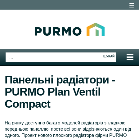
Togg
navig
Togg
ШУКАЙ
navig
Панельні радіатори -
PURMO Plan Ventil
Compact
На ринку доступно багато моделей радіаторів з гладкою
передньою панеллю, проте всі вони відрізняються один від
одного. Проект нового плоского радіатора фірми PURMO