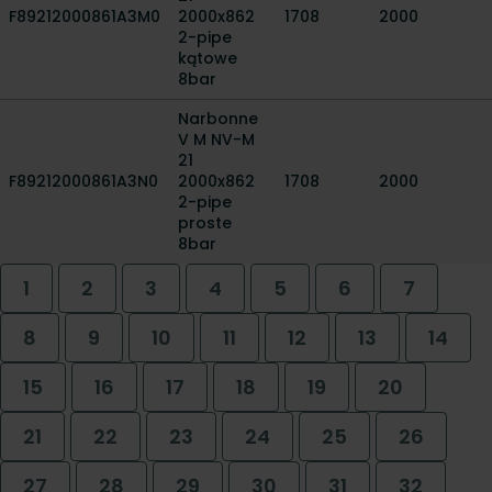
F89212000861A3M0
2000x862
1708
2000
2-pipe
kątowe
8bar
Narbonne
V M NV-M
21
F89212000861A3N0
2000x862
1708
2000
2-pipe
proste
8bar
1
2
3
4
5
6
7
8
9
10
11
12
13
14
15
16
17
18
19
20
21
22
23
24
25
26
27
28
29
30
31
32