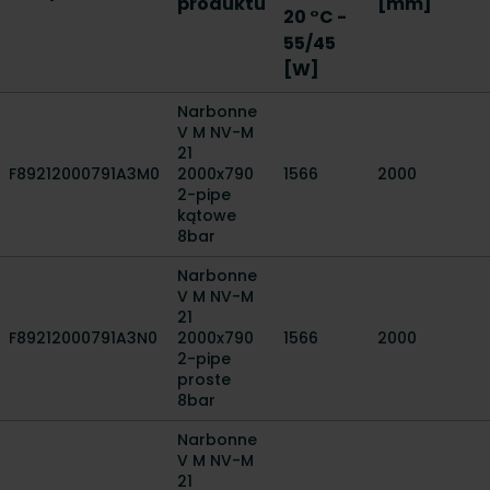
produktu
[mm]
20 °C -
55/45
[W]
Narbonne
V M NV-M
21
F89212000791A3M0
2000x790
1566
2000
2-pipe
kątowe
8bar
Narbonne
V M NV-M
21
F89212000791A3N0
2000x790
1566
2000
2-pipe
proste
8bar
Narbonne
V M NV-M
21