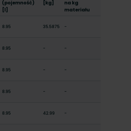
(pojemność)
[kg]
na kg
[l]
materiału
8.95
35.5875
-
8.95
-
-
8.95
-
-
8.95
-
-
8.95
42.99
-