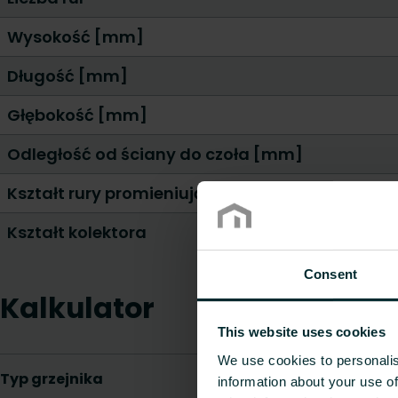
Wysokość [mm]
Długość [mm]
Głębokość [mm]
Odległość od ściany do czoła [mm]
Kształt rury promieniującej
Kształt kolektora
Consent
Kalkulator
This website uses cookies
We use cookies to personalis
information about your use of