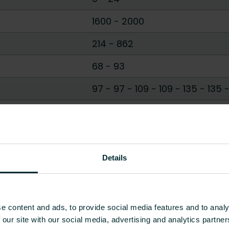
1600
-
2000
214
-
862
68
-
93
97 - 97
-
109 - 109
-
135 - 135
Prostokątny
Okrągły
Pokaż wszystko
Details
e content and ads, to provide social media features and to analy
 our site with our social media, advertising and analytics partn