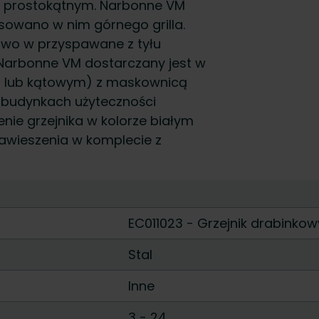
ju prostokątnym. Narbonne VM
sowano w nim górnego grilla.
owo w przyspawane z tyłu
 Narbonne VM dostarczany jest w
 lub kątowym) z maskownicą
w budynkach użyteczności
nie grzejnika w kolorze białym
 Zawieszenia w komplecie z
EC011023 - Grzejnik drabinkow
Stal
Inne
3
-
24