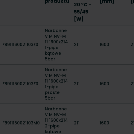
produktu
[mm]
20 °C -
55/45
[W]
Narbonne
V M NV-M
11 1600x214
F8911160021103E0
211
1600
2
1-pipe
kątowe
5bar
Narbonne
V M NV-M
11 1600x214
F8911160021103F0
211
1600
2
1-pipe
proste
5bar
Narbonne
V M NV-M
11 1600x214
F8911160021103M0
211
1600
2
2-pipe
kątowe