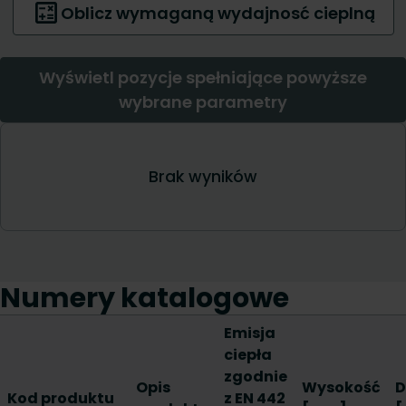
Numery katalogowe
Emisja
ciepła
zgodnie
Opis
Wysokość
D
Kod produktu
z EN 442