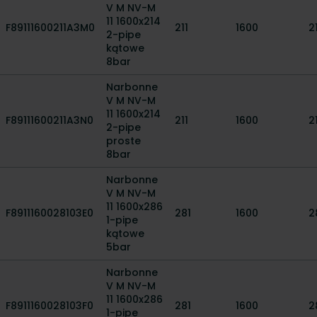
V M NV-M
11 1600x214
F89111600211A3M0
211
1600
2
2-pipe
kątowe
8bar
Narbonne
V M NV-M
11 1600x214
F89111600211A3N0
211
1600
2
2-pipe
proste
8bar
Narbonne
V M NV-M
11 1600x286
F8911160028103E0
281
1600
2
1-pipe
kątowe
5bar
Narbonne
V M NV-M
11 1600x286
F8911160028103F0
281
1600
2
1-pipe