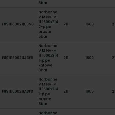
5bar
Narbonne
V M NV-M
11 1600x214
F8911160021103N0
211
1600
2
2-pipe
proste
5bar
Narbonne
V M NV-M
11 1600x214
F89111600211A3E0
211
1600
2
1-pipe
kątowe
8bar
Narbonne
V M NV-M
11 1600x214
F89111600211A3F0
211
1600
2
1-pipe
proste
8bar
Narbonne