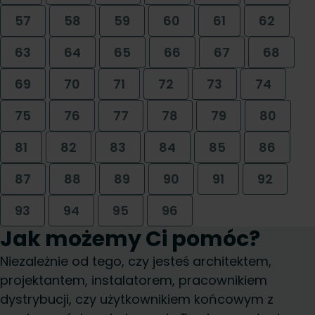
57
58
59
60
61
62
63
64
65
66
67
68
69
70
71
72
73
74
75
76
77
78
79
80
81
82
83
84
85
86
87
88
89
90
91
92
93
94
95
96
Jak możemy Ci pomóc?
Niezależnie od tego, czy jesteś architektem,
projektantem, instalatorem, pracownikiem
dystrybucji, czy użytkownikiem końcowym z