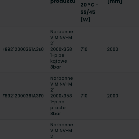
produktu
[mm]
20 °C -
55/45
[W]
Narbonne
V M NV-M
21
F89212000361A3E0
2000x358
710
2000
1-pipe
kątowe
8bar
Narbonne
V M NV-M
21
F89212000361A3F0
2000x358
710
2000
1-pipe
proste
8bar
Narbonne
V M NV-M
21