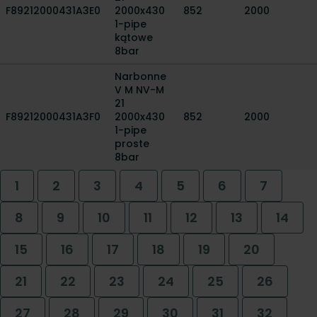
F89212000431A3E0
2000x430
852
2000
1-pipe
kątowe
8bar
Narbonne
V M NV-M
21
F89212000431A3F0
2000x430
852
2000
1-pipe
proste
8bar
1
2
3
4
5
6
7
8
9
10
11
12
13
14
15
16
17
18
19
20
21
22
23
24
25
26
27
28
29
30
31
32