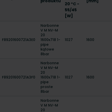
produktu
[mm]
20 °C -
55/45
[W]
Narbonne
V M NV-M
20
F89201600721A3E0
1600x718 1-
1027
1600
pipe
kątowe
8bar
Narbonne
V M NV-M
20
F89201600721A3F0
1600x718 1-
1027
1600
pipe
proste
8bar
Narbonne
V M NV-M
20