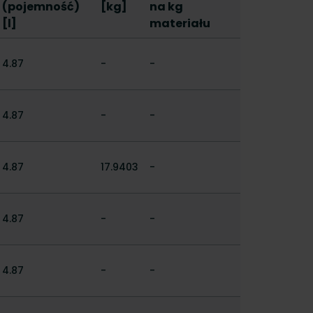
(pojemność)
[kg]
na kg
[l]
materiału
4.87
-
-
4.87
-
-
4.87
17.9403
-
4.87
-
-
4.87
-
-