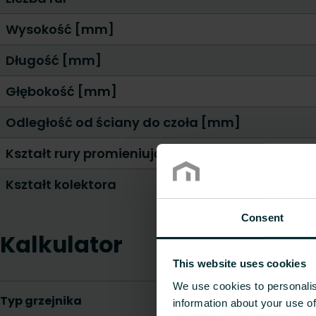
Wysokość [mm]
Długość [mm]
Głębokość [mm]
Odległość od ściany do czoła [mm]
Kształt rury promieniującej
Kształt kolektora
Consent
Kalkulator
This website uses cookies
We use cookies to personalis
information about your use of