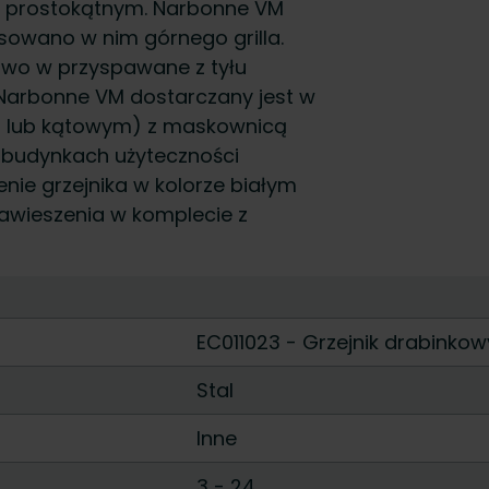
ju prostokątnym. Narbonne VM
sowano w nim górnego grilla.
owo w przyspawane z tyłu
 Narbonne VM dostarczany jest w
 lub kątowym) z maskownicą
w budynkach użyteczności
nie grzejnika w kolorze białym
 Zawieszenia w komplecie z
EC011023 - Grzejnik drabinkow
Stal
Inne
3
-
24