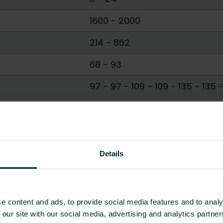
1600
-
2000
214
-
862
68
-
93
97 - 97
-
109 - 109
-
135 - 135
Prostokątny
Okrągły
Pokaż wszystko
Details
e content and ads, to provide social media features and to analy
 our site with our social media, advertising and analytics partn