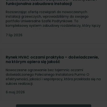
funkcjonalna zabudowa instalacji
Rozszerzając ofertę rozwiązań do nowoczesnych
instalacji grzewczych, wprowadziliśmy do swojego
portfolio Uniwersalne Szafki Podtynkowe. To
kompleksowy system zabudowy rozdzielaczy, który łączy
estetykę, trwałość i funkcjonalność, odpowiadając na
potrzeby zarówno instalatorów, jak i inwestorów. Szafki
7 lip 2026
pozwalają w dyskretny sposób ukryć elementy instalacji
w ścianie, zapewniając jednocześnie wygodny dostęp
serwisowy oraz estetyczne wykończenie pomieszczeń.
Rynek HVAC oczami praktyka – doświadczenie,
na którym opiera się jakość
Nowoczesne ogrzewanie bez tajemnic oczami
doświadczonego Polecanego Instalatora Purmo O
efektywności, jakości i współpracy, która przekłada się na
sukces realizacji.
6 maj 2026