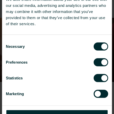
prywatnych.
our social media, advertising and analytics partners who
may combine it with other information that you’ve
provided to them or that they’ve collected from your use
of their services.
Consent
Necessary
Selection
Preferences
Statistics
Nasze 10 zobowiązań
Marketing
Stworzyliśmy 10 zobowiązań, które traktujemy
jako punkty odniesienia na drodze do