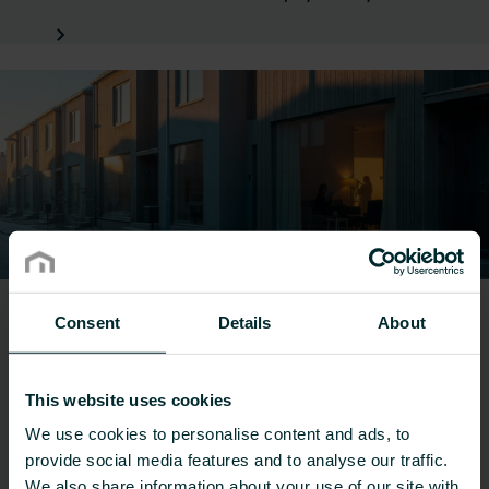
Modernizacje
Consent
Details
About
Nasze rozwiązania w zakresie modernizacji
znajdują zastosowanie w biurach,
This website uses cookies
projektach mieszkaniowych, szpitalach i
We use cookies to personalise content and ads, to
placówkach opieki zdrowotnej, hotelach,
provide social media features and to analyse our traffic.
szkołach, uczelniach wyższych i domach
We also share information about your use of our site with