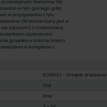
ju prostokątnym. Narbonne VM
sowano w nim górnego grilla.
owo w przyspawane z tyłu
 Narbonne VM dostarczany jest w
 lub kątowym) z maskownicą
w budynkach użyteczności
nie grzejnika w kolorze białym
 Zawieszenia w komplecie z
EC011023 - Grzejnik drabinkow
Stal
Inne
3
-
24