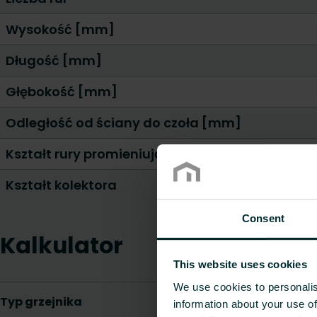
Wysokość [mm]
Długość [mm]
Głębokość [mm]
Odległość od ściany do czoła [mm]
Kształt rury promieniującej
Kształt kolektora
Consent
Kalkulator
This website uses cookies
We use cookies to personalis
information about your use of