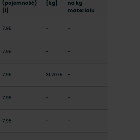
(pojemność)
[kg]
na kg
[l]
materiału
7.95
-
-
7.95
-
-
7.95
31.2075
-
7.95
-
-
7.95
-
-