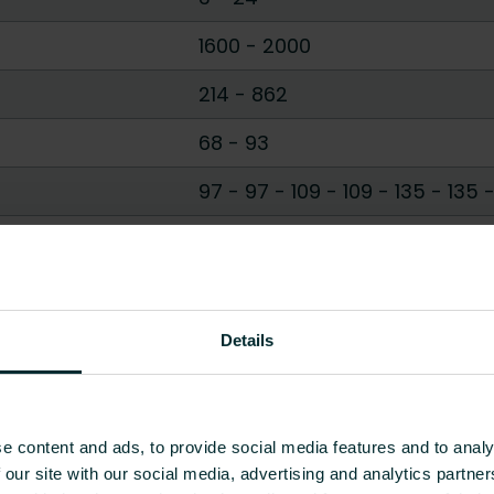
1600
-
2000
214
-
862
68
-
93
97 - 97
-
109 - 109
-
135 - 135
Prostokątny
Okrągły
Pokaż wszystko
Details
e content and ads, to provide social media features and to analy
 our site with our social media, advertising and analytics partn