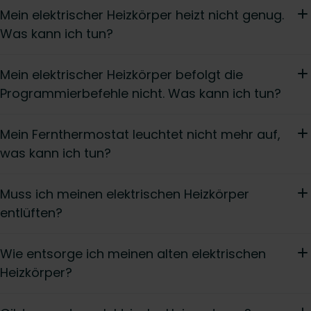
Mein elektrischer Heizkörper heizt nicht genug.
Was kann ich tun?
Mein elektrischer Heizkörper befolgt die
Programmierbefehle nicht. Was kann ich tun?
Mein Fernthermostat leuchtet nicht mehr auf,
was kann ich tun?
Muss ich meinen elektrischen Heizkörper
entlüften?
Wie entsorge ich meinen alten elektrischen
Heizkörper?