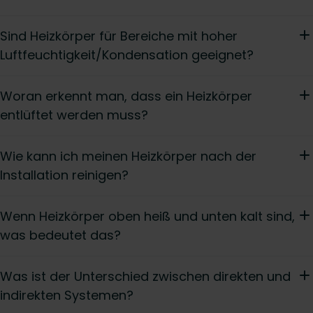
Sind Heizkörper für Bereiche mit hoher
Luftfeuchtigkeit/Kondensation geeignet?
Woran erkennt man, dass ein Heizkörper
entlüftet werden muss?
Wie kann ich meinen Heizkörper nach der
Installation reinigen?
Wenn Heizkörper oben heiß und unten kalt sind,
was bedeutet das?
Was ist der Unterschied zwischen direkten und
indirekten Systemen?