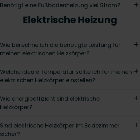
Benötigt eine Fußbodenheizung viel Strom?
Elektrische Heizung
Wie berechne ich die benötigte Leistung für
meinen elektrischen Heizkörper?
Welche ideale Temperatur sollte ich für meinen
elektrischen Heizkörper einstellen?
Wie energieeffizient sind elektrische
Heizkörper?
Sind elektrische Heizkörper im Badezimmer
sicher?