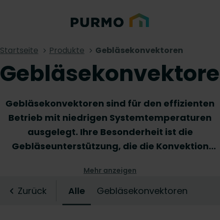
Startseite
Produkte
Gebläsekonvektoren
Gebläsekonvektor
Gebläsekonvektoren sind für den effizienten
Betrieb mit niedrigen Systemtemperaturen
ausgelegt. Ihre Besonderheit ist die
Gebläseunterstützung, die die Konvektion
verstärkt. Dies ermöglicht eine schnelle
Mehr anzeigen
Erwärmung von Räumen und ein merkliches
Leistungsplus. Zudem bieten
Zurück
Alle
Gebläsekonvektoren
Gebläsekonvektoren eine Kühlfunktion, sodass
Sie das ganze Jahr über ein angenehmes