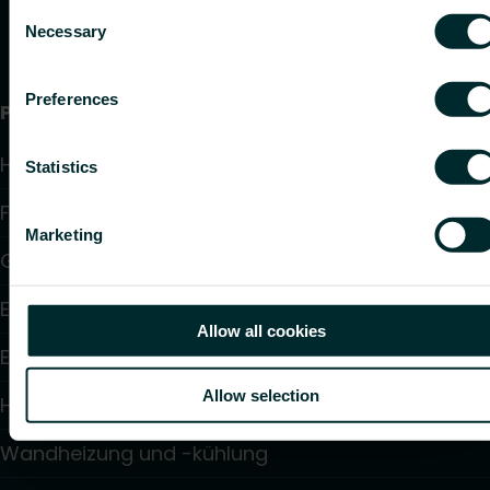
Consent
Necessary
Selection
Preferences
Produkte
Heizkörper
Statistics
Fußbodenheizung und -kühlung
Marketing
Gebläsekonvektoren
Elektroheizung
Allow all cookies
Elektronische Regelungen
Allow selection
Hydraulische Regelungen
Wandheizung und -kühlung