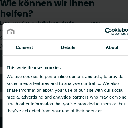
Wie können wir Ihnen
helfen?
Egal, ob Sie Installateur, Architekt, Planer,
Großhändler oder Endverbraucher sind, treffen
Sie eine Wahl und wir kümmern uns gerne um Ihr
Anliegen.
Consent
Details
About
Technische Beratung
This website uses cookies
We use cookies to personalise content and ads, to provide
Häufig gestellte Fragen
social media features and to analyse our traffic. We also
share information about your use of our site with our social
media, advertising and analytics partners who may combine
it with other information that you’ve provided to them or that
Kundendienst
they’ve collected from your use of their services.