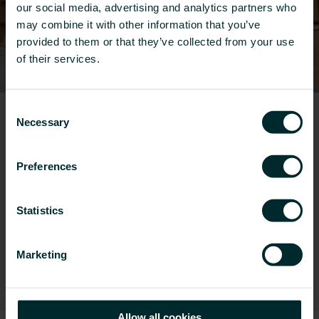
our social media, advertising and analytics partners who
may combine it with other information that you’ve
provided to them or that they’ve collected from your use
of their services.
Consent
Bestellung und
Necessary
Selection
Lieferung
Preferences
Unser einfacher und unkomplizierter
Bestellprozess sorgt für eine schnelle und
Statistics
bequeme Lieferung.
Marketing
Mehr erfahren
Allow all cookies