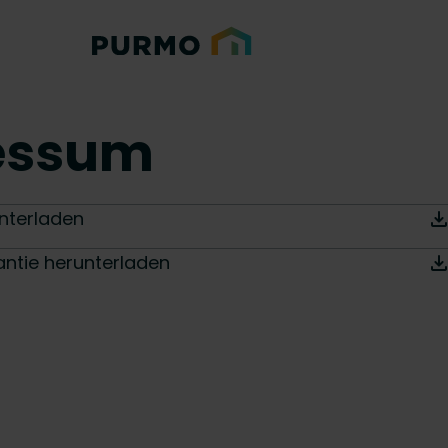
essum
nterladen
ntie herunterladen