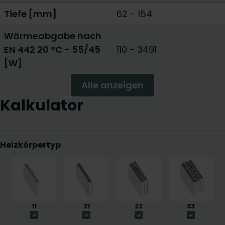
Tiefe [mm]
62
-
154
Wärmeabgabe nach
EN 442 20 °C - 55/45
110
-
3491
[W]
Alle anzeigen
Kalkulator