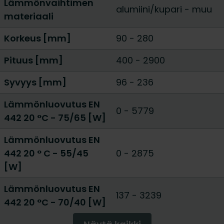
Lämmönvaihtimen
alumiini/kupari
-
muu
materiaali
Korkeus [mm]
90
-
280
Pituus [mm]
400
-
2900
Syvyys [mm]
96
-
236
Lämmönluovutus EN
0
-
5779
442 20 °C - 75/65 [W]
Lämmönluovutus EN
442 20 ° C - 55/45
0
-
2875
[W]
Lämmönluovutus EN
137
-
3239
442 20 °C - 70/40 [W]