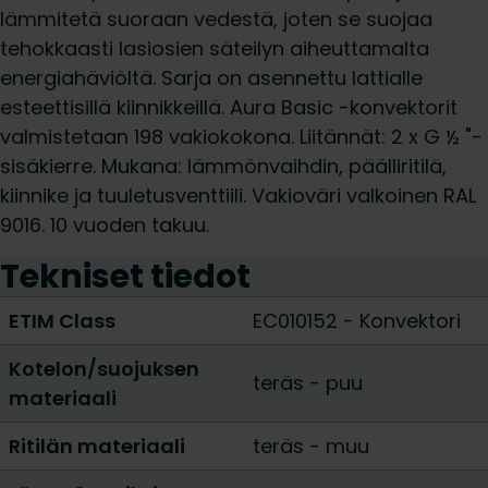
lämmitetä suoraan vedestä, joten se suojaa
tehokkaasti lasiosien säteilyn aiheuttamalta
energiahäviöltä. Sarja on asennettu lattialle
esteettisillä kiinnikkeillä. Aura Basic -konvektorit
valmistetaan 198 vakiokokona. Liitännät: 2 x G ½ "-
sisäkierre. Mukana: lämmönvaihdin, päälliritilä,
kiinnike ja tuuletusventtiili. Vakioväri valkoinen RAL
9016. 10 vuoden takuu.
Tekniset tiedot
ETIM Class
EC010152 - Konvektori
Kotelon/suojuksen
teräs
-
puu
materiaali
Ritilän materiaali
teräs
-
muu