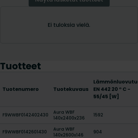
Tuotteet
Lämmönluovutu
Tuotenumero
Tuotekuvaus
EN 442 20 ° C -
55/45 [W]
Aura WBF
F9WWBF0142402430
1592
140x2400x236
Aura WBF
F9WWBF0142601430
904
140x2600x146