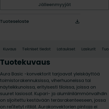
Jälleenmyyjät
Tuoteseloste
Kuvaus
Tekniset tiedot
Lataukset
Laskurit
Tuo
Tuotekuvaus
Aura Basic -konvektorit tarjoavat yleiskäyttöä
toimistorakennuksissa, viherhuoneissa tai
näyteikkunoissa, erityisesti tiloissa, joissa on
suuret lasiosat. Kupari- ja alumiinilämmönvaihdin
on sijoitettu kestävään teräsrakenteeseen, jossa
on rei'itetyt ritilät. Aurakonvektorien pintoja ei