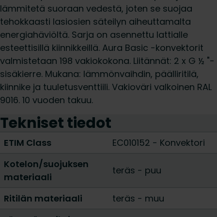
lämmitetä suoraan vedestä, joten se suojaa
tehokkaasti lasiosien säteilyn aiheuttamalta
energiahäviöltä. Sarja on asennettu lattialle
esteettisillä kiinnikkeillä. Aura Basic -konvektorit
valmistetaan 198 vakiokokona. Liitännät: 2 x G ½ "-
sisäkierre. Mukana: lämmönvaihdin, päälliritilä,
kiinnike ja tuuletusventtiili. Vakioväri valkoinen RAL
9016. 10 vuoden takuu.
Tekniset tiedot
ETIM Class
EC010152 - Konvektori
Kotelon/suojuksen
teräs
-
puu
materiaali
Ritilän materiaali
teräs
-
muu