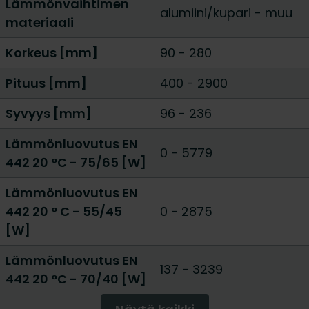
Lämmönvaihtimen
alumiini/kupari
-
muu
materiaali
Korkeus [mm]
90
-
280
Pituus [mm]
400
-
2900
Syvyys [mm]
96
-
236
Lämmönluovutus EN
0
-
5779
442 20 °C - 75/65 [W]
Lämmönluovutus EN
442 20 ° C - 55/45
0
-
2875
[W]
Lämmönluovutus EN
137
-
3239
442 20 °C - 70/40 [W]