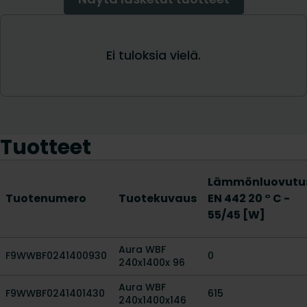
Tuotteet
Lämmönluovutu
Tuotenumero
Tuotekuvaus
EN 442 20 ° C -
55/45 [W]
Aura WBF
F9WWBF0241400930
0
240x1400x 96
Aura WBF
F9WWBF0241401430
615
240x1400x146