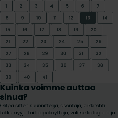
1
2
3
4
5
6
7
8
9
10
11
12
13
14
15
16
17
18
19
20
21
22
23
24
25
26
27
28
29
30
31
32
33
34
35
36
37
38
39
40
41
Kuinka voimme auttaa
sinua?
Olitpa sitten suunnittelija, asentaja, arkkitehti,
tukkumyyjä tai loppukäyttäjä, valitse kategoria ja