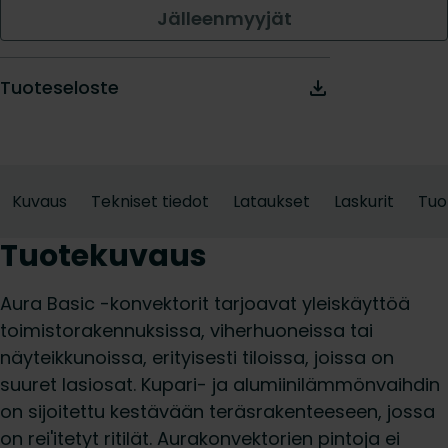
Jälleenmyyjät
Tuoteseloste
Kuvaus
Tekniset tiedot
Lataukset
Laskurit
Tuo
Tuotekuvaus
Aura Basic -konvektorit tarjoavat yleiskäyttöä
toimistorakennuksissa, viherhuoneissa tai
näyteikkunoissa, erityisesti tiloissa, joissa on
suuret lasiosat. Kupari- ja alumiinilämmönvaihdin
on sijoitettu kestävään teräsrakenteeseen, jossa
on rei'itetyt ritilät. Aurakonvektorien pintoja ei