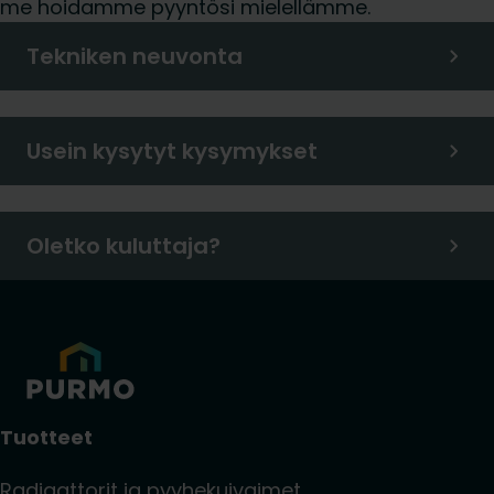
me hoidamme pyyntösi mielellämme.
Tekniken neuvonta
Usein kysytyt kysymykset
Oletko kuluttaja?
Tuotteet
Radiaattorit ja pyyhekuivaimet