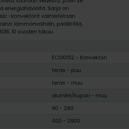
ämmitetä suoraan vedestä, joten se
a energiahäviöltä. Sarja on
 Basic -konvektorit valmistetaan
kana: lämmönvaihdin, päälliritilä,
 9016. 10 vuoden takuu.
EC010152 - Konvektori
teräs
-
puu
teräs
-
muu
alumiini/kupari
-
muu
90
-
280
400
-
2900