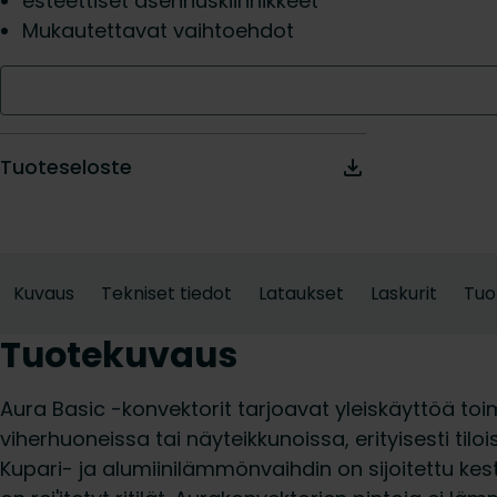
esteettiset asennuskiinnikkeet
Mukautettavat vaihtoehdot
Tuoteseloste
Kuvaus
Tekniset tiedot
Lataukset
Laskurit
Tuo
Tuotekuvaus
Aura Basic -konvektorit tarjoavat yleiskäyttöä to
viherhuoneissa tai näyteikkunoissa, erityisesti tiloi
Kupari- ja alumiinilämmönvaihdin on sijoitettu ke