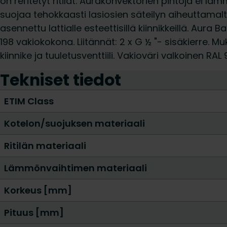
on rei'itetyt ritilät. Aurakonvektorien pintoja ei l
suojaa tehokkaasti lasiosien säteilyn aiheuttamalt
asennettu lattialle esteettisillä kiinnikkeillä. Aura
198 vakiokokona. Liitännät: 2 x G ½ "- sisäkierre. Mu
kiinnike ja tuuletusventtiili. Vakioväri valkoinen RAL
Tekniset tiedot
ETIM Class
Kotelon/suojuksen materiaali
Ritilän materiaali
Lämmönvaihtimen materiaali
Korkeus [mm]
Pituus [mm]