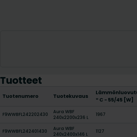
Tuotteet
Lämmönluovutu
Tuotenumero
Tuotekuvaus
° C - 55/45 [W]
Aura WBF
F9WWBFL242202430
1967
240x2200x236 L
Aura WBF
F9WWBFL242401430
1127
240x2400x146 L