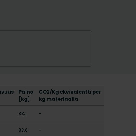
lavuus
Paino
CO2/Kg ekvivalentti per
[kg]
kg materiaalia
38.1
-
33.6
-