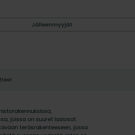
Jälleenmyyjät
tteet
imistorakennuksissa,
ssa, joissa on suuret lasiosat.
stävään teräsrakenteeseen, jossa