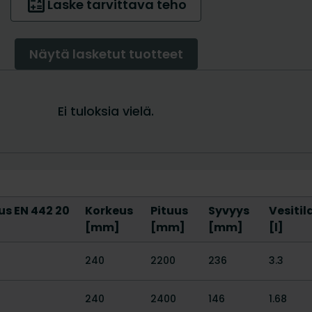
s EN 442 20
Korkeus
Pituus
Syvyys
Vesiti
[mm]
[mm]
[mm]
[l]
240
2200
236
3.3
240
2400
146
1.68