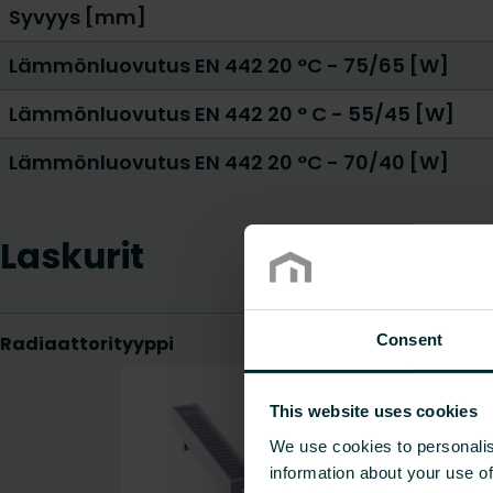
Syvyys [mm]
Lämmönluovutus EN 442 20 °C - 75/65 [W]
Lämmönluovutus EN 442 20 ° C - 55/45 [W]
Lämmönluovutus EN 442 20 °C - 70/40 [W]
Laskurit
Consent
This website uses cookies
We use cookies to personalis
information about your use of