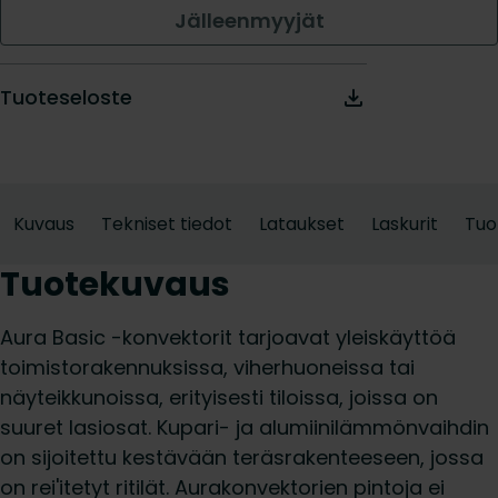
Jälleenmyyjät
Tuoteseloste
Kuvaus
Tekniset tiedot
Lataukset
Laskurit
Tuo
Tuotekuvaus
Aura Basic -konvektorit tarjoavat yleiskäyttöä
toimistorakennuksissa, viherhuoneissa tai
näyteikkunoissa, erityisesti tiloissa, joissa on
suuret lasiosat. Kupari- ja alumiinilämmönvaihdin
on sijoitettu kestävään teräsrakenteeseen, jossa
on rei'itetyt ritilät. Aurakonvektorien pintoja ei