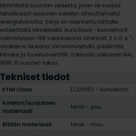
lämmitetä suoraan vedestä, joten se suojaa
tehokkaasti lasiosien säteilyn aiheuttamalta
energiahäviöltä. Sarja on asennettu lattialle
esteettisillä kiinnikkeillä. Aura Basic -konvektorit
valmistetaan 198 vakiokokona. Liitännät: 2 x G ½ "-
sisäkierre. Mukana: lämmönvaihdin, päälliritilä,
kiinnike ja tuuletusventtiili. Vakioväri valkoinen RAL
9016. 10 vuoden takuu.
Tekniset tiedot
ETIM Class
EC010152 - Konvektori
Kotelon/suojuksen
teräs
-
puu
materiaali
Ritilän materiaali
teräs
-
muu