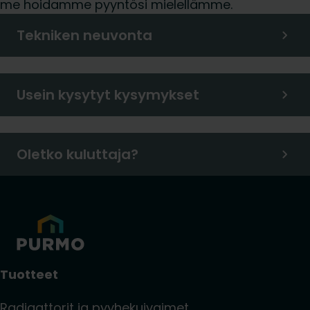
me hoidamme pyyntösi mielellämme.
Tekniken neuvonta
Usein kysytyt kysymykset
Oletko kuluttaja?
Tuotteet
Radiaattorit ja pyyhekuivaimet