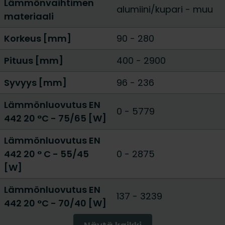
Lämmönvaihtimen
alumiini/kupari
-
muu
materiaali
Korkeus [mm]
90
-
280
Pituus [mm]
400
-
2900
Syvyys [mm]
96
-
236
Lämmönluovutus EN
0
-
5779
442 20 °C - 75/65 [W]
Lämmönluovutus EN
442 20 ° C - 55/45
0
-
2875
[W]
Lämmönluovutus EN
137
-
3239
442 20 °C - 70/40 [W]