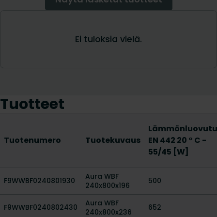
Tuotteet
Lämmönluovutu
Tuotenumero
Tuotekuvaus
EN 442 20 ° C -
55/45 [W]
Aura WBF
F9WWBF0240801930
500
240x800x196
Aura WBF
F9WWBF0240802430
652
240x800x236