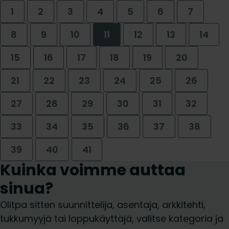
1
2
3
4
5
6
7
8
9
10
11
12
13
14
15
16
17
18
19
20
21
22
23
24
25
26
27
28
29
30
31
32
33
34
35
36
37
38
39
40
41
Kuinka voimme auttaa
sinua?
Olitpa sitten suunnittelija, asentaja, arkkitehti,
tukkumyyjä tai loppukäyttäjä, valitse kategoria ja