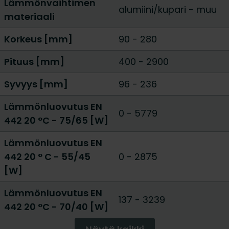
Lämmönvaihtimen
alumiini/kupari
-
muu
materiaali
Korkeus [mm]
90
-
280
Pituus [mm]
400
-
2900
Syvyys [mm]
96
-
236
Lämmönluovutus EN
0
-
5779
442 20 °C - 75/65 [W]
Lämmönluovutus EN
442 20 ° C - 55/45
0
-
2875
[W]
Lämmönluovutus EN
137
-
3239
442 20 °C - 70/40 [W]