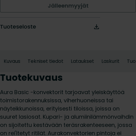
Jälleenmyyjät
Tuoteseloste
Kuvaus
Tekniset tiedot
Lataukset
Laskurit
Tuo
Tuotekuvaus
Aura Basic -konvektorit tarjoavat yleiskäyttöä
toimistorakennuksissa, viherhuoneissa tai
näyteikkunoissa, erityisesti tiloissa, joissa on
suuret lasiosat. Kupari- ja alumiinilämmönvaihdin
on sijoitettu kestävään teräsrakenteeseen, jossa
on rei'itetyt ritilät. Aurakonvektorien pintoja ei