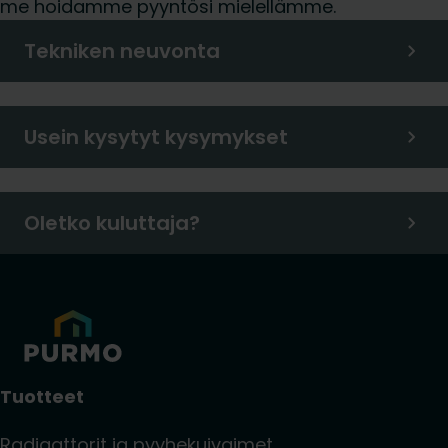
me hoidamme pyyntösi mielellämme.
Tekniken neuvonta
Usein kysytyt kysymykset
Oletko kuluttaja?
Tuotteet
Radiaattorit ja pyyhekuivaimet