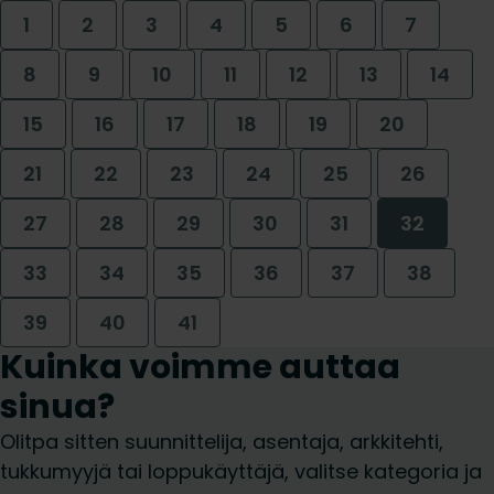
1
2
3
4
5
6
7
8
9
10
11
12
13
14
15
16
17
18
19
20
21
22
23
24
25
26
27
28
29
30
31
32
33
34
35
36
37
38
39
40
41
Kuinka voimme auttaa
sinua?
Olitpa sitten suunnittelija, asentaja, arkkitehti,
tukkumyyjä tai loppukäyttäjä, valitse kategoria ja