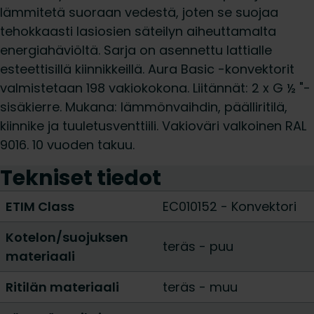
lämmitetä suoraan vedestä, joten se suojaa
tehokkaasti lasiosien säteilyn aiheuttamalta
energiahäviöltä. Sarja on asennettu lattialle
esteettisillä kiinnikkeillä. Aura Basic -konvektorit
valmistetaan 198 vakiokokona. Liitännät: 2 x G ½ "-
sisäkierre. Mukana: lämmönvaihdin, päälliritilä,
kiinnike ja tuuletusventtiili. Vakioväri valkoinen RAL
9016. 10 vuoden takuu.
Tekniset tiedot
ETIM Class
EC010152 - Konvektori
Kotelon/suojuksen
teräs
-
puu
materiaali
Ritilän materiaali
teräs
-
muu