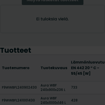
Tuotteet
Lämmönluovutu
Tuotenumero
Tuotekuvaus
EN 442 20 ° C -
55/45 [W]
Aura WBF
F9WWBFL240902430
733
240x900x236 L
Aura WBF
F9WWBFL241001430
428
240x1000x146 L