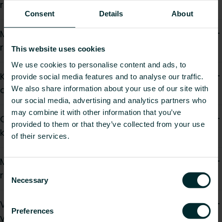
radiaattorille?
Consent
Details
About
Mikä on ihanteellinen lämpötila sähköiselle
radiaattorille?
This website uses cookies
We use cookies to personalise content and ads, to
Kuinka energiatehokkaita sähköiset radiaattorit
provide social media features and to analyse our traffic.
ovat?
We also share information about your use of our site with
our social media, advertising and analytics partners who
may combine it with other information that you’ve
Ovatko sähköiset radiaattorit turvallisia
provided to them or that they’ve collected from your use
kylpyhuoneessa?
of their services.
Mitä tarvitsen kiinnittääkseni sähköisen
Consent
radiaattorin seinään?
Necessary
Selection
Voinko liittää kaksi sähköistä radiaattoria
Preferences
yhteen termostaattiin?