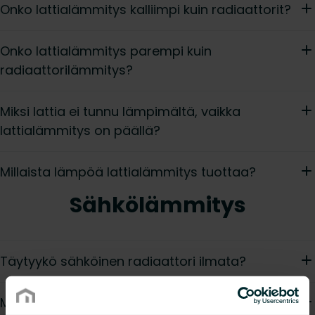
Onko lattialämmitys kalliimpi kuin radiaattorit?
Onko lattialämmitys parempi kuin
radiaattorilämmitys?
Miksi lattia ei tunnu lämpimältä, vaikka
lattialämmitys on päällä?
Millaista lämpöä lattialämmitys tuottaa?
Sähkölämmitys
Täytyykö sähköinen radiaattori ilmata?
Miten lasken tarvittavan tehon sähköiselle