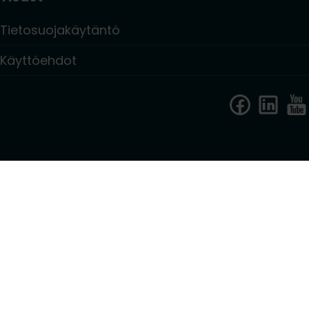
Tietosuojakäytäntö
Käyttöehdot