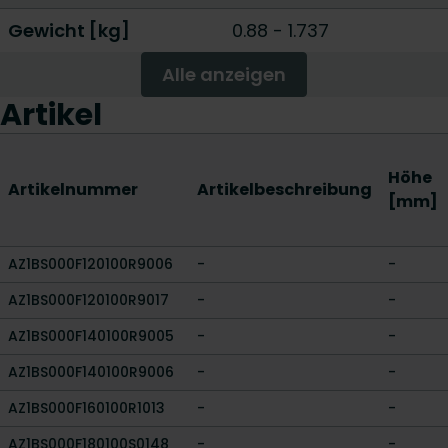
Gewicht [kg]
0.88
-
1.737
Alle anzeigen
Artikel
Höhe
Artikelnummer
Artikelbeschreibung
[mm]
AZ1BS000F120100R9006
-
-
AZ1BS000F120100R9017
-
-
AZ1BS000F140100R9005
-
-
AZ1BS000F140100R9006
-
-
AZ1BS000F160100R1013
-
-
AZ1BS000F180100S0148
-
-