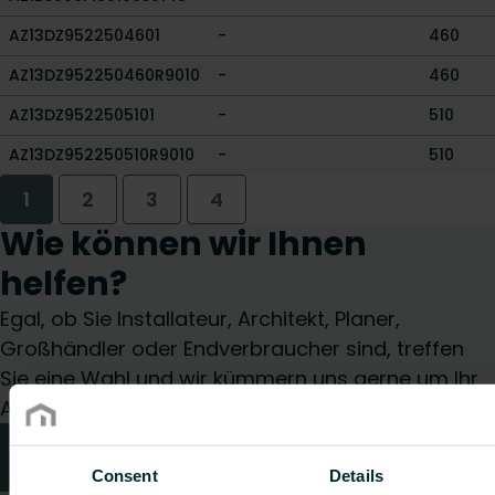
AZ13DZ9522504601
-
460
AZ13DZ952250460R9010
-
460
AZ13DZ9522505101
-
510
AZ13DZ952250510R9010
-
510
1
2
3
4
Wie können wir Ihnen
helfen?
Egal, ob Sie Installateur, Architekt, Planer,
Großhändler oder Endverbraucher sind, treffen
Sie eine Wahl und wir kümmern uns gerne um Ihr
Anliegen.
Technische Beratung
Consent
Details