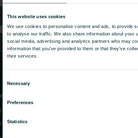
Häufig gestellte Fragen
This website uses cookies
We use cookies to personalise content and ads, to provide s
to analyse our traffic. We also share information about your u
Kundendienst
social media, advertising and analytics partners who may com
information that you’ve provided to them or that they’ve coll
their services.
Consent
Necessary
Selection
Produkte
Preferences
Heizkörper
Statistics
Fußbodenheizung und -kühlung
Gebläsekonvektoren