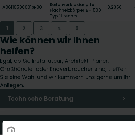
Seitenverkleidung für
A06110500001SP00
0.2356
Flachheizkörper BH 500
Typ 11 rechts
1
2
3
4
5
Wie können wir Ihnen
helfen?
Egal, ob Sie Installateur, Architekt, Planer,
Großhändler oder Endverbraucher sind, treffen
Sie eine Wahl und wir kümmern uns gerne um Ihr
Anliegen.
Technische Beratung
Häufig gestellte Fragen