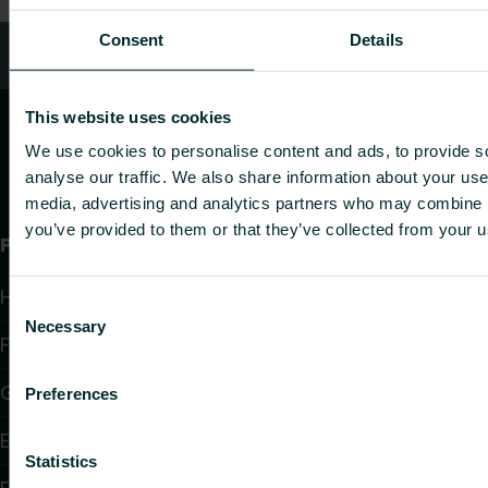
Consent
Details
Kundendienst
This website uses cookies
We use cookies to personalise content and ads, to provide s
analyse our traffic. We also share information about your use 
media, advertising and analytics partners who may combine it
you’ve provided to them or that they’ve collected from your us
Produkte
Heizkörper
Consent
Necessary
Selection
Fußbodenheizung und -kühlung
Gebläsekonvektoren
Preferences
Elektroheizung
Statistics