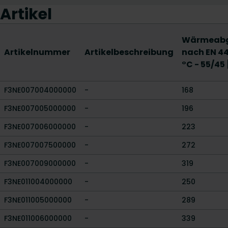
Artikel
Wärmeab
Artikelnummer
Artikelbeschreibung
nach EN 44
°C - 55/45
F3NE007004000000
-
168
F3NE007005000000
-
196
F3NE007006000000
-
223
F3NE007007500000
-
272
F3NE007009000000
-
319
F3NE011004000000
-
250
F3NE011005000000
-
289
F3NE011006000000
-
339