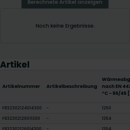
Artikel
Wärmeabg
Artikelnummer
Artikelbeschreibung
nach EN 44
°C - 55/45 
F832302124014300
-
1250
F832302126011300
-
1354
F832302126014300
-
1354