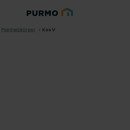
Planheizkörper
Kos V