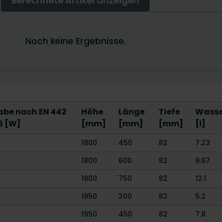
be nach EN 442
Höhe
Länge
Tiefe
Wasse
5 [W]
[mm]
[mm]
[mm]
[l]
1800
450
82
7.23
1800
600
82
9.67
1800
750
82
12.1
1950
300
82
5.2
1950
450
82
7.8