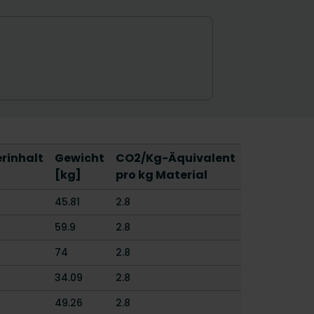
rinhalt
Gewicht
CO2/Kg-Äquivalent
[kg]
pro kg Material
45.81
2.8
59.9
2.8
74
2.8
34.09
2.8
49.26
2.8