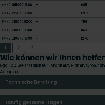
FMX2119506011300
-
985
FMX2119507511300
-
1207
FMX2121004511300
-
796
FMX2121006011300
-
1038
FMX2121007511300
-
1276
1
2
3
Wie können wir Ihnen helfe
Egal, ob Sie Installateur, Architekt, Planer, Groß
Anliegen.
Technische Beratung
Häufig gestellte Fragen