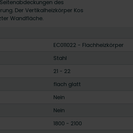
n Seitenabdeckungen des
rung. Der Vertikalheizkörper Kos
zter Wandfläche.
EC011022 - Flachheizkörper
Stahl
21
-
22
flach glatt
Nein
Nein
1800
-
2100