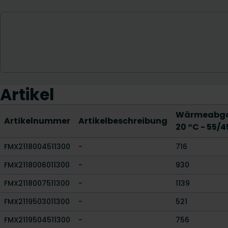
Artikel
Wärmeabga
Artikelnummer
Artikelbeschreibung
20 °C - 55/4
FMX2118004511300
-
716
FMX2118006011300
-
930
FMX2118007511300
-
1139
FMX2119503011300
-
521
FMX2119504511300
-
756