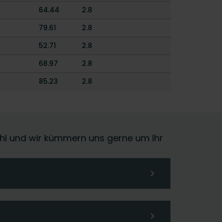
64.44
2.8
79.61
2.8
52.71
2.8
68.97
2.8
85.23
2.8
 Wahl und wir kümmern uns gerne um Ihr