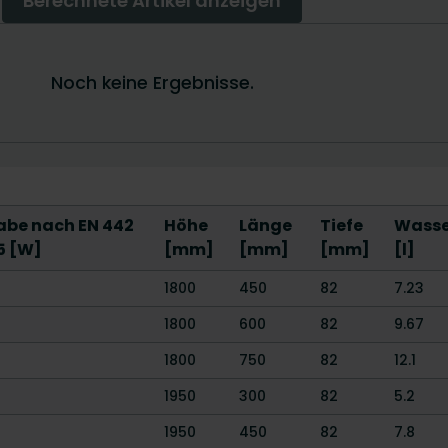
be nach EN 442
Höhe
Länge
Tiefe
Wasse
5 [W]
[mm]
[mm]
[mm]
[l]
1800
450
82
7.23
1800
600
82
9.67
1800
750
82
12.1
1950
300
82
5.2
1950
450
82
7.8