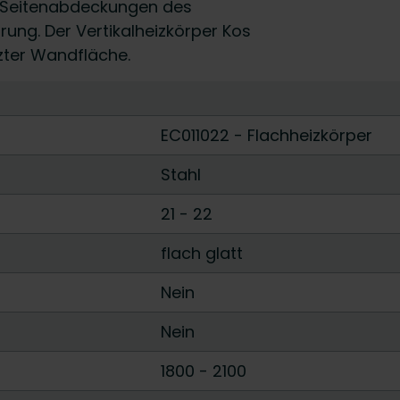
n Seitenabdeckungen des
rung. Der Vertikalheizkörper Kos
zter Wandfläche.
EC011022 - Flachheizkörper
Stahl
21
-
22
flach glatt
Nein
Nein
1800
-
2100