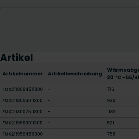
Artikel
Wärmeabga
Artikelnummer
Artikelbeschreibung
20 °C - 55/4
FMX2118004511300
-
716
FMX2118006011300
-
930
FMX2118007511300
-
1139
FMX2119503011300
-
521
FMX2119504511300
-
756