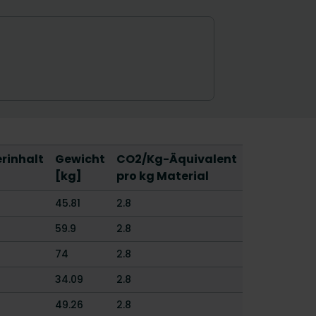
rinhalt
Gewicht
CO2/Kg-Äquivalent
[kg]
pro kg Material
45.81
2.8
59.9
2.8
74
2.8
34.09
2.8
49.26
2.8