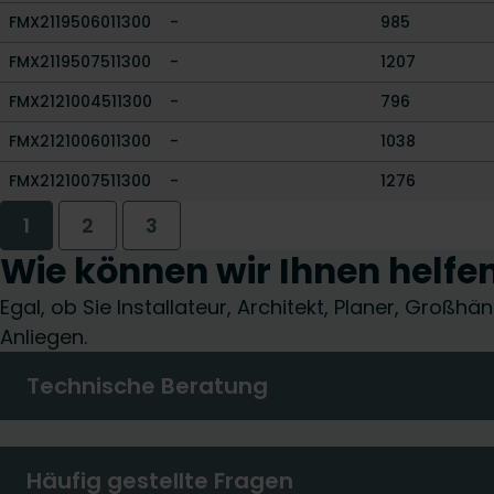
FMX2119506011300
-
985
FMX2119507511300
-
1207
FMX2121004511300
-
796
FMX2121006011300
-
1038
FMX2121007511300
-
1276
1
2
3
Wie können wir Ihnen helfe
Egal, ob Sie Installateur, Architekt, Planer, Groß
Anliegen.
Technische Beratung
Häufig gestellte Fragen