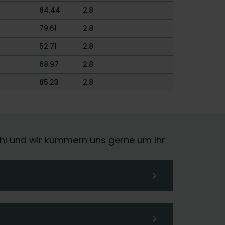
64.44
2.8
79.61
2.8
52.71
2.8
68.97
2.8
85.23
2.8
 Wahl und wir kümmern uns gerne um Ihr