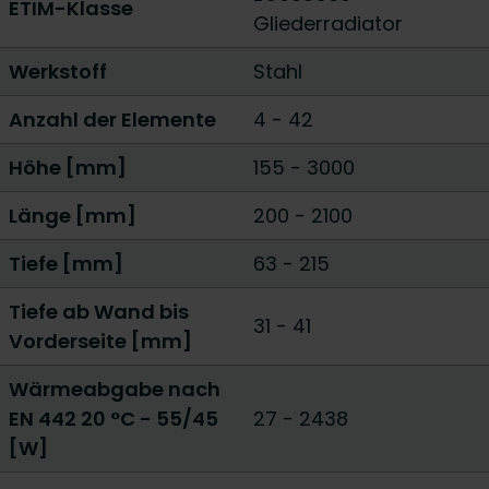
ETIM-Klasse
Gliederradiator
Werkstoff
Stahl
Anzahl der Elemente
4
-
42
Höhe [mm]
155
-
3000
Länge [mm]
200
-
2100
Tiefe [mm]
63
-
215
Tiefe ab Wand bis
31 - 41
Vorderseite [mm]
Wärmeabgabe nach
EN 442 20 °C - 55/45
27
-
2438
[W]