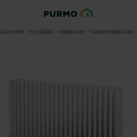
Startseite
Produkte
Heizkörper
Designheizkörper