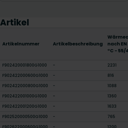
Artikel
Wärmea
Artikelnummer
Artikelbeschreibung
nach EN
°C - 55/
F902420001800G1000
-
2231
F902422000600G1000
-
816
F902422000800G1000
-
1088
F902422001000G1000
-
1360
F902422001200G1000
-
1633
F902520000500G1000
-
765
F902622000600G1000
-
1200