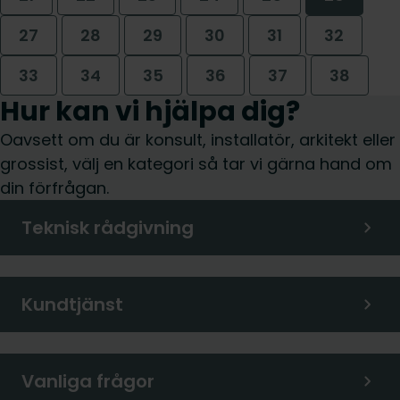
27
28
29
30
31
32
33
34
35
36
37
38
Hur kan vi hjälpa dig?
Oavsett om du är konsult, installatör, arkitekt eller
grossist, välj en kategori så tar vi gärna hand om
din förfrågan.
Teknisk rådgivning
Kundtjänst
Vanliga frågor