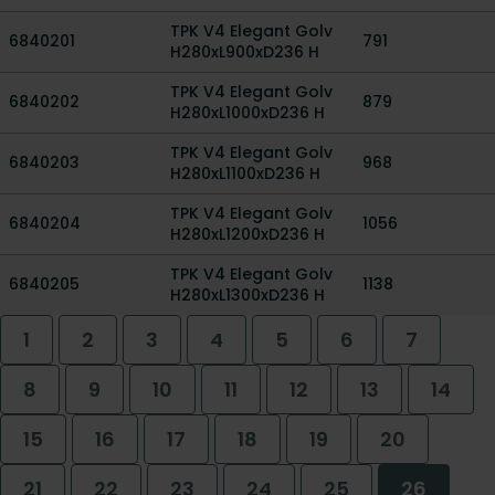
TPK V4 Elegant Golv
6840201
791
H280xL900xD236 H
TPK V4 Elegant Golv
6840202
879
H280xL1000xD236 H
TPK V4 Elegant Golv
6840203
968
H280xL1100xD236 H
TPK V4 Elegant Golv
6840204
1056
H280xL1200xD236 H
TPK V4 Elegant Golv
6840205
1138
H280xL1300xD236 H
1
2
3
4
5
6
7
8
9
10
11
12
13
14
15
16
17
18
19
20
21
22
23
24
25
26