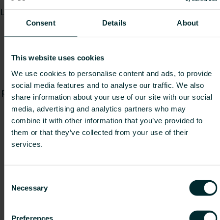
Låt våra produktkalkylatorer vara din guide för att
Consent
Details
About
korrekt beräkna värmebehovet och enkelt
dimensionera dina föredragna produkter. Med
bara några få klick hjälper våra kalkylatorer dig
This website uses cookies
att bestämma rätt storlek på radiator eller
We use cookies to personalise content and ads, to provide
handdukstork för vilket rum som helst. Med en
social media features and to analyse our traffic. We also
produkt som erbjuder rätt värmeeffekt skapar du
share information about your use of our site with our social
omedelbart ett varmt och inbjudande rum samt
media, advertising and analytics partners who may
ökar effektiviteten i värmesystemet.
combine it with other information that you’ve provided to
them or that they’ve collected from your use of their
Våra kostnadsfria kalkylatorer är utformade för
services.
att vara intuitiva och användarvänliga, så att du
snabbt hittar den produkt som bäst motsvarar
dina behov. Vi finns här för att hjälpa till. Så om
Consent
Necessary
Selection
du, efter att ha använt vår kalkylator, har några
frågor om vårt produktsortiment eller behöver
skräddarsydd rådgivning om den bästa
Preferences