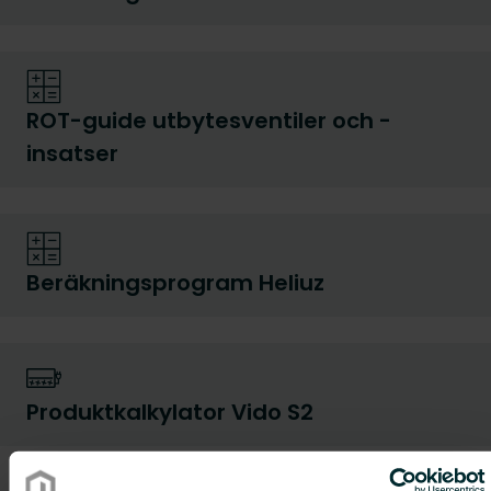
ROT-guide utbytesventiler och -
insatser
Beräkningsprogram Heliuz
Produktkalkylator Vido S2
Produktkalkylatorer