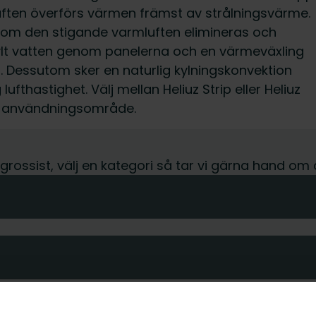
luften överförs värmen främst av strålningsvärme.
genom den stigande varmluften elimineras och
kylt vatten genom panelerna och en värmeväxling
. Dessutom sker en naturlig kylningskonvektion
fthastighet. Välj mellan Heliuz Strip eller Heliuz
å användningsområde.
r grossist, välj en kategori så tar vi gärna hand om 