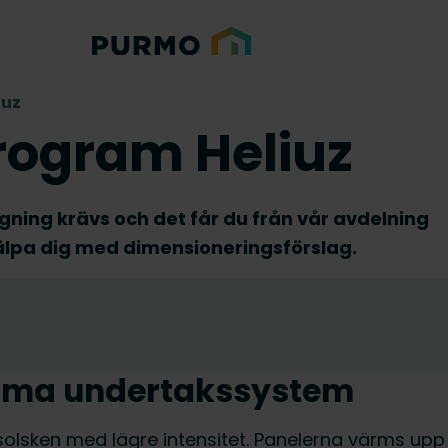
iuz
rogram Heliuz
ning krävs och det får du från vår avdelning
hjälpa dig med dimensioneringsförslag.
amma undertakssystem
 solsken med lägre intensitet. Panelerna värms upp