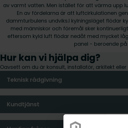
av varmt vatten. Men istället för att värma upp 
En av fördelarna är att luftcirkulationen 
dammturbulens undviks.I kylningsläget flödar 
med människor och föremål sker kontinuerligt
eftersom kyld luft flödar nedåt med mycket låg lu
panel - beroende p
Hur kan vi hjälpa dig?
Oavsett om du är konsult, installatör, arkitekt elle
Teknisk rådgivning
Kundtjänst