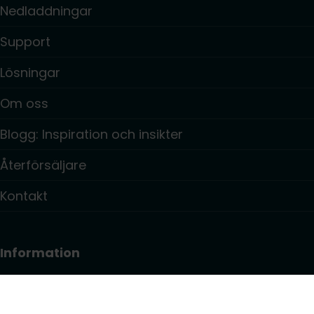
Nedladdningar
Support
Lösningar
Om oss
Blogg: Inspiration och insikter
Återförsäljare
Kontakt
Information
Integritetspolicy